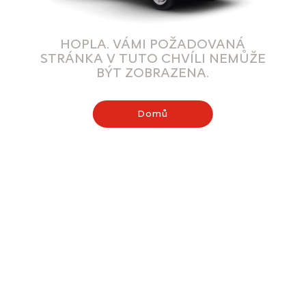
HOPLA. VÁMI POŽADOVANÁ
STRÁNKA V TUTO CHVÍLI NEMŮŽE
BÝT ZOBRAZENA.
Domů