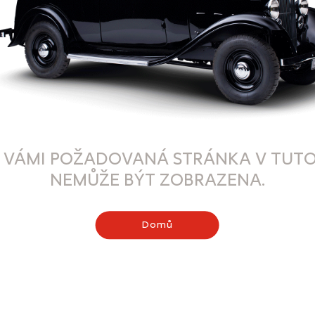
 VÁMI POŽADOVANÁ STRÁNKA V TUTO
NEMŮŽE BÝT ZOBRAZENA.
Domů