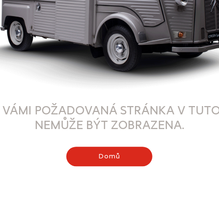
 VÁMI POŽADOVANÁ STRÁNKA V TUTO
NEMŮŽE BÝT ZOBRAZENA.
Domů