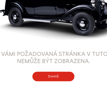
 VÁMI POŽADOVANÁ STRÁNKA V TUTO
NEMŮŽE BÝT ZOBRAZENA.
Domů