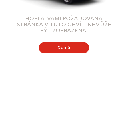
HOPLA. VÁMI POŽADOVANÁ
STRÁNKA V TUTO CHVÍLI NEMŮŽE
BÝT ZOBRAZENA.
Domů