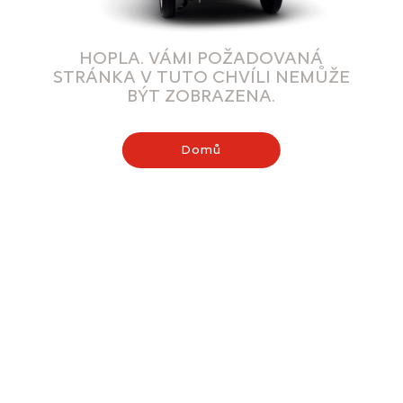
HOPLA. VÁMI POŽADOVANÁ
STRÁNKA V TUTO CHVÍLI NEMŮŽE
BÝT ZOBRAZENA.
Domů