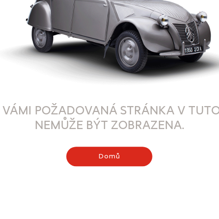
 VÁMI POŽADOVANÁ STRÁNKA V TUTO
NEMŮŽE BÝT ZOBRAZENA.
Domů