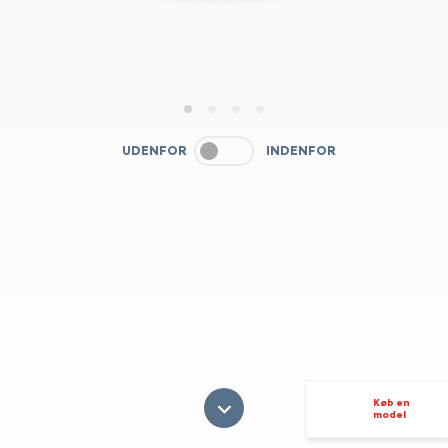
1
2
3
4
UDENFOR
INDENFOR
Køb en
model