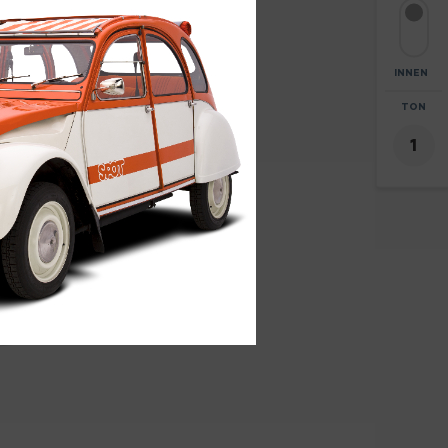
INNEN
ZOOM
TON
+
8
-