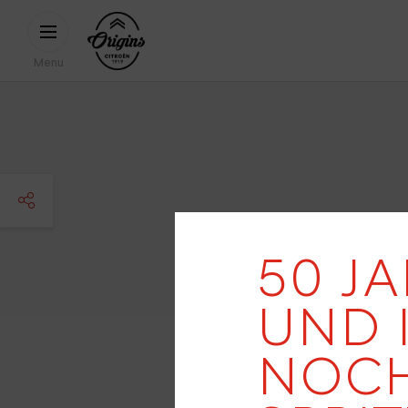
Direkt zum Inhalt
CITROËN
ORIGINS
Menu
facebook
50 JA
twitter
UND 
pinterest
NOCH