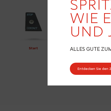
SPRIT
WIE 
UND 
ALLES GUTE ZU
Start
Entdecken Sie den 