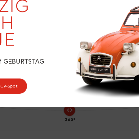
19
ZIG
EH
JE
8
M GEBURTSTAG
2CV‑Spot
360°