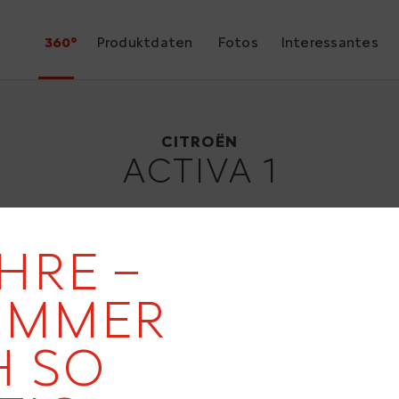
360°
Produktdaten
Fotos
Interessantes
Citroën Activa 1
1988
CITROËN
ACTIVA 1
HRE –
IMMER
 SO