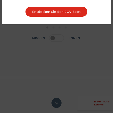
Entdecken Sie den 2CV‑Spot
1
2
3
4
AUSSEN
INNEN
Modellauto
kaufen