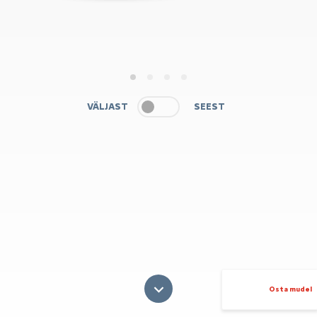
1
2
3
4
VÄLJAST
SEEST
Osta mudel