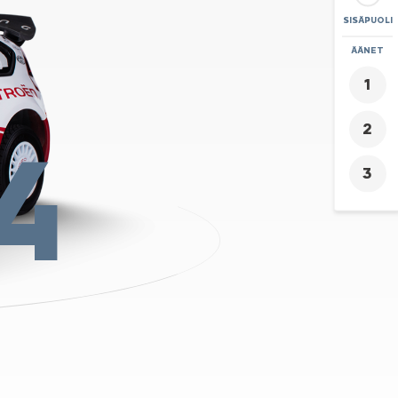
SISÄPUOLI
ZOOMAA
ÄÄNET
+
-
4