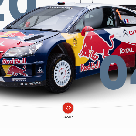
20
0
360°