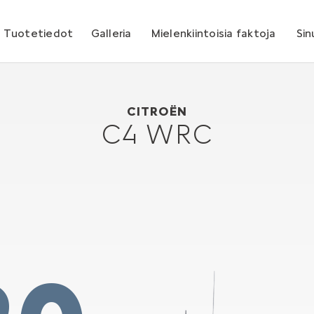
Tuotetiedot
Galleria
Mielenkiintoisia faktoja
Sin
Citroën C4 WRC
2004
CITROËN
C4 WRC