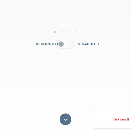
1
2
3
4
ULKOPUOLI
SISÄPUOLI
Osta malli