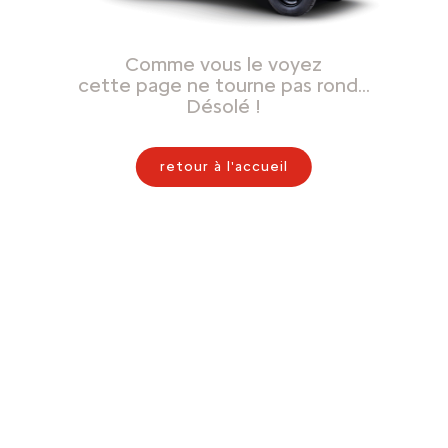
Comme vous le voyez
cette page ne tourne pas rond…
Désolé !
retour à l'accueil