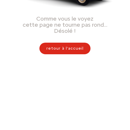
Comme vous le voyez
cette page ne tourne pas rond…
Désolé !
retour à l'accueil