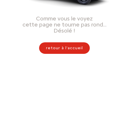
Comme vous le voyez
cette page ne tourne pas rond…
Désolé !
retour à l'accueil