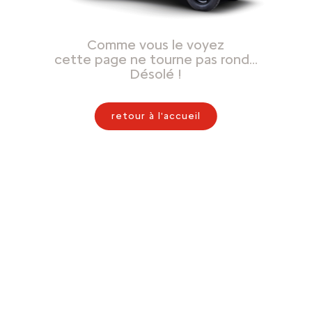
Comme vous le voyez
cette page ne tourne pas rond…
Désolé !
retour à l'accueil