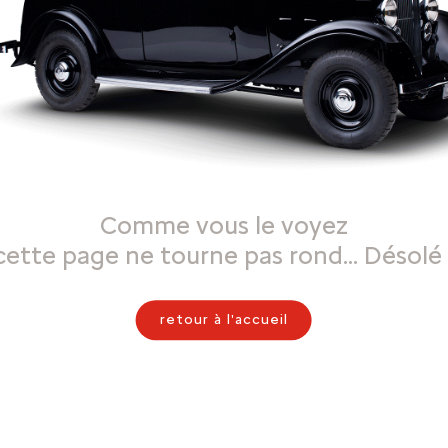
Comme vous le voyez
cette page ne tourne pas rond… Désolé 
retour à l'accueil