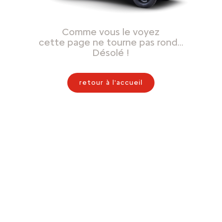
Comme vous le voyez
cette page ne tourne pas rond…
Désolé !
retour à l'accueil