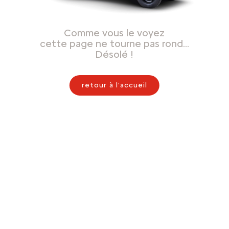
Comme vous le voyez
cette page ne tourne pas rond…
Désolé !
retour à l'accueil