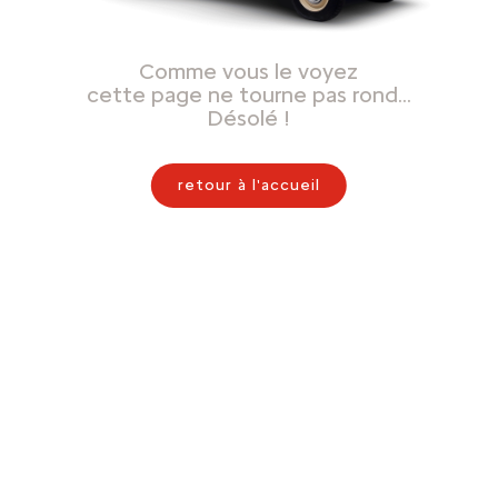
Comme vous le voyez
cette page ne tourne pas rond…
Désolé !
retour à l'accueil