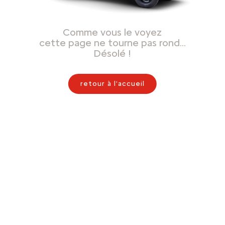
Comme vous le voyez
cette page ne tourne pas rond…
Désolé !
retour à l'accueil