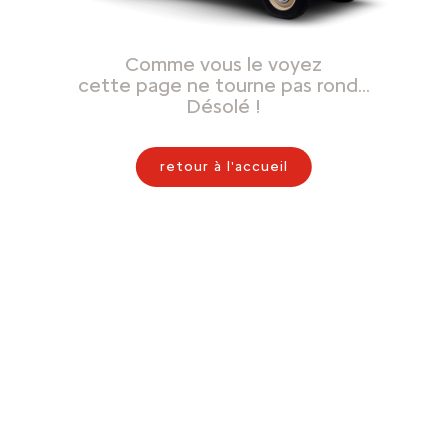
Comme vous le voyez
cette page ne tourne pas rond…
Désolé !
retour à l'accueil