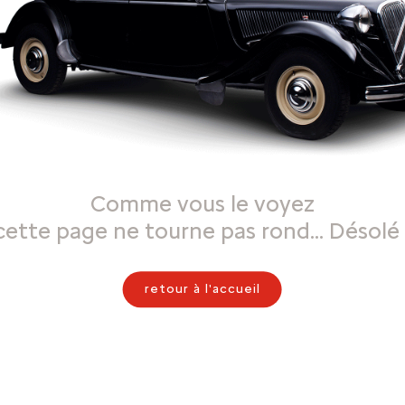
Comme vous le voyez
cette page ne tourne pas rond… Désolé 
retour à l'accueil