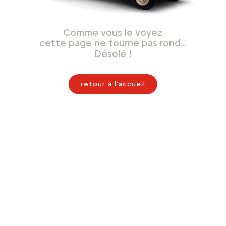
Comme vous le voyez
cette page ne tourne pas rond…
Désolé !
retour à l'accueil