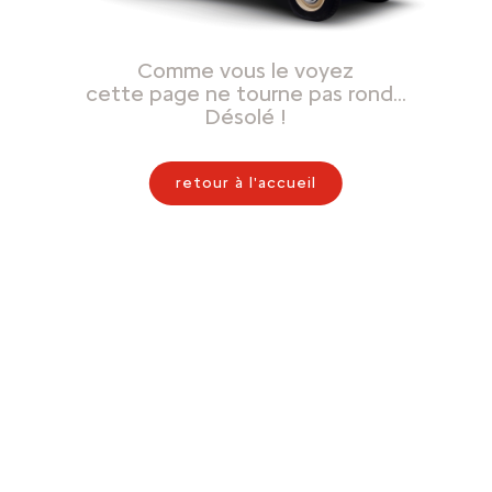
Comme vous le voyez
cette page ne tourne pas rond…
Désolé !
retour à l'accueil