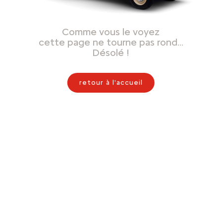
Comme vous le voyez
cette page ne tourne pas rond…
Désolé !
retour à l'accueil