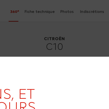
360°
Fiche technique
Photos
Indiscrétions
Citroën C10
1956
CITROËN
C10
S, ET
OURS