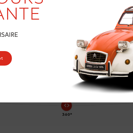
19
ANTE
RSAIRE
5
ot
360°