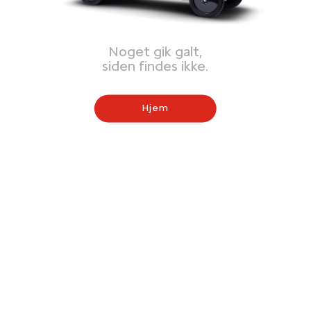
Noget gik galt,
siden findes ikke.
Hjem