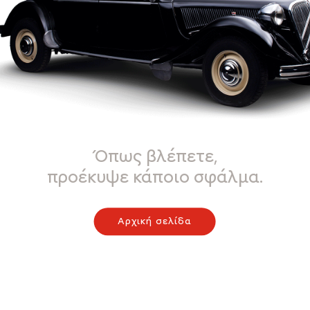
Όπως βλέπετε,
προέκυψε κάποιο σφάλμα.
Αρχική σελίδα