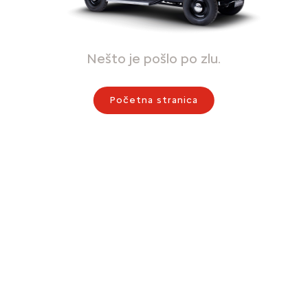
Nešto je pošlo po zlu.
Početna stranica