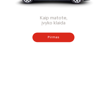
Kaip matote,
įvyko klaida
Pirmas