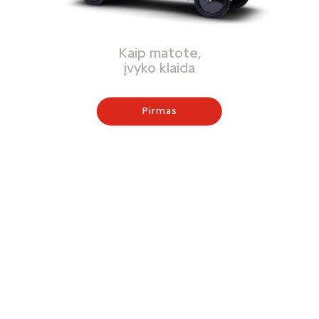
Kaip matote,
įvyko klaida
Pirmas