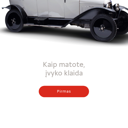
Kaip matote,
įvyko klaida
Pirmas