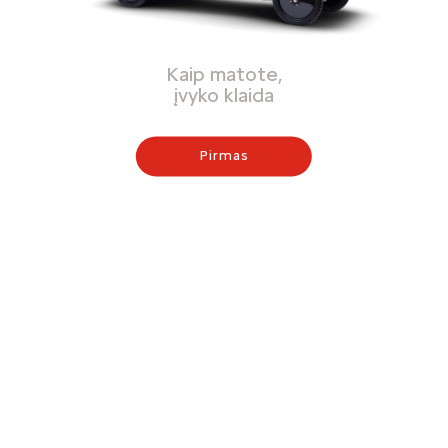
Kaip matote,
įvyko klaida
Pirmas