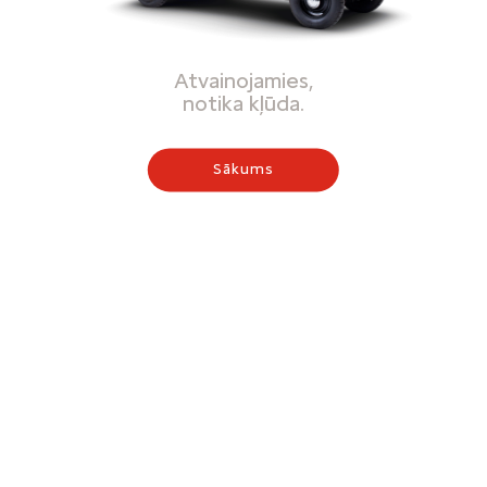
Atvainojamies,
notika kļūda.
Sākums