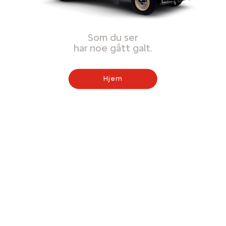
Som du ser
har noe gått galt.
Hjem