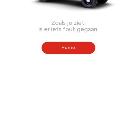
Zoals je ziet,
is er iets fout gegaan.
Home