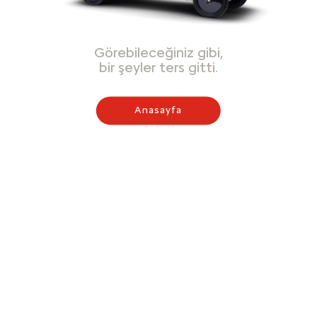
Görebileceğiniz gibi,
bir şeyler ters gitti.
Anasayfa