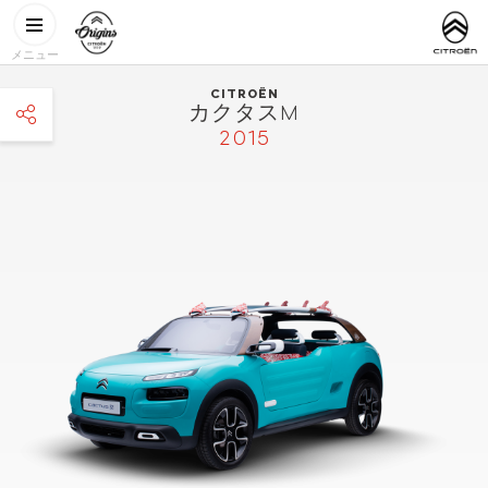
メインコンテンツに移動
CITROËN
http://www.
ORIGINS
メニュー
CITROËN
カクタスM
2015
facebook
twitter
pinterest