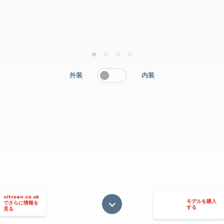
1
2
3
4
外装
内装
citroen.co.uk
モデルを購入
でさらに情報を
する
見る