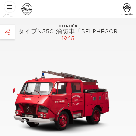
メインコンテンツに移動
CITROËN
http://www.
ORIGINS
メニュー
CITROËN
タイプN350 消防車「BELPHÉGOR
1965
facebook
twitter
pinterest