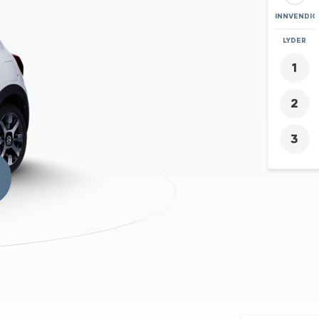
INNVENDIG
ZOOM
LYDER
+
-
6