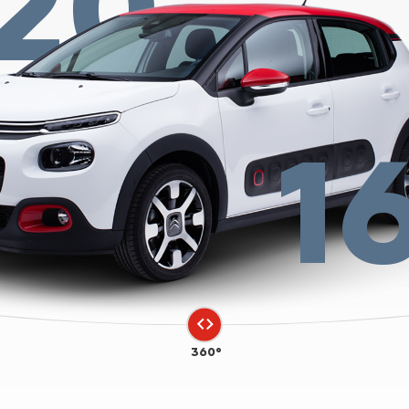
20
1
360°