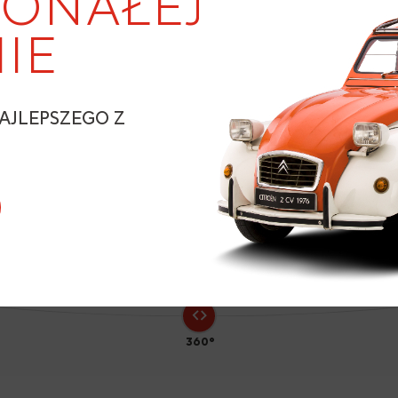
ONAŁEJ
IE
1
AJLEPSZEGO Z
N
360°