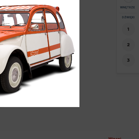
WNĘTRZE
POWIĘKSZEN
DŹWIĘKI
+
-
5
Więcej