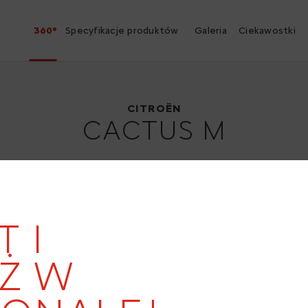
360°
Specyfikacje produktów
Galeria
Ciekawostki
Citroën Cactus M
2015
CITROËN
CACTUS M
T I
20
Ż W