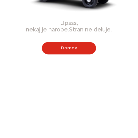
Upsss,
nekaj je narobe.Stran ne deluje.
Domov