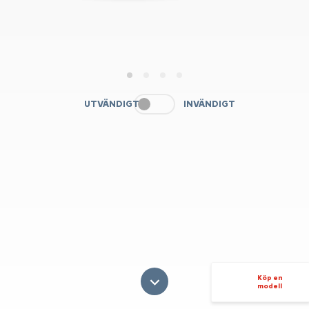
1
2
3
4
UTVÄNDIGT
INVÄNDIGT
Köp en
modell