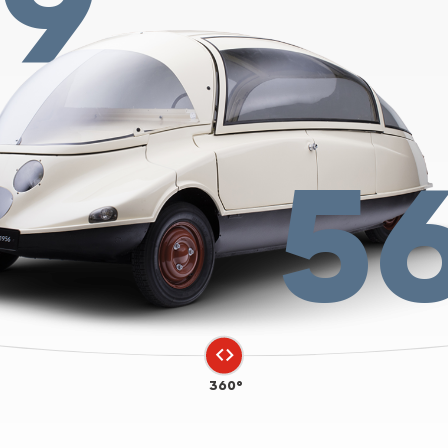
19
5
360°