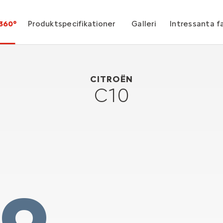
360°
Produktspecifikationer
Galleri
Intressanta f
Citroën C10
1956
CITROËN
C10