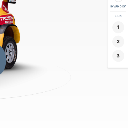
INVÄNDIGT
ZOOMA
LJUD
+
0
-