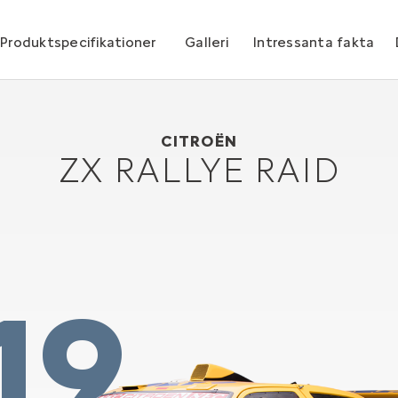
Produktspecifikationer
Galleri
Intressanta fakta
Citroën ZX Rallye Raid
1990
CITROËN
ZX RALLYE RAID
19