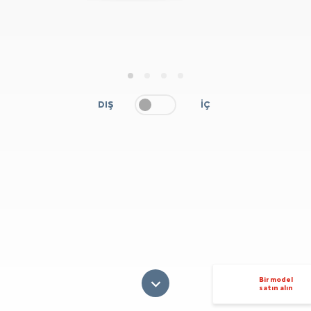
1
2
3
4
DIŞ
İÇ
Bir model
satın alın