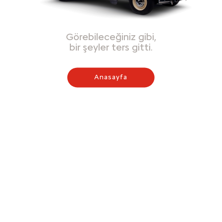
Görebileceğiniz gibi,
bir şeyler ters gitti.
Anasayfa