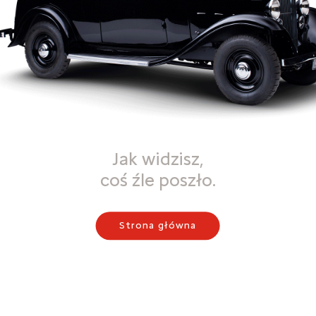
Jak widzisz,
coś źle poszło.
Strona główna